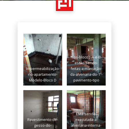
Nos-blocos-A-e-B-
estão-sendo-
Impermeabilização-
feitas-a-marcação-
no-apartamento-
da-alvenaria-do-1º-
Modelo-Bloco D
pavimento-tipo
Está-sendo-
Revestimento-de-
executada-a-
gesso-do-
alvenaria-interna-