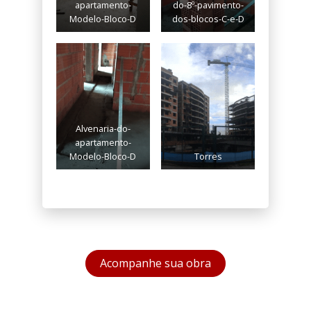
apartamento-
do-8º-pavimento-
Modelo-Bloco-D
dos-blocos-C-e-D
Alvenaria-do-
apartamento-
Modelo-Bloco-D
Torres
Acompanhe sua obra