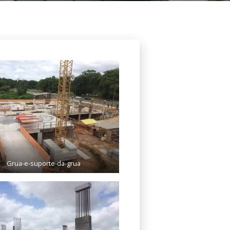
Grua-e-suporte-da-grua