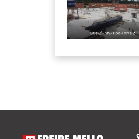
Laje-2º-Pav.-Tipo-Torre 2