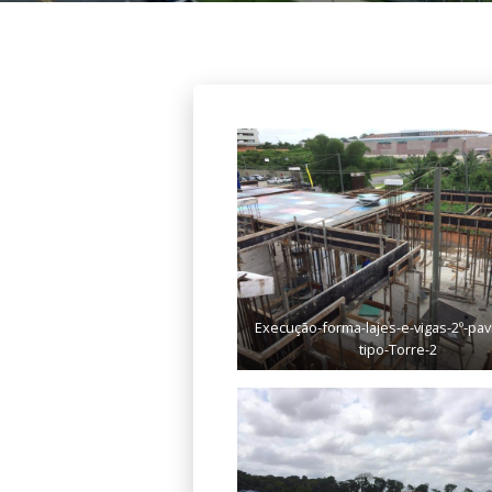
Execução-forma-lajes-e-vigas-2º-pa
tipo-Torre-2