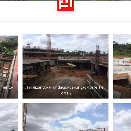
vimento-
Finalizando-a-fundação-da-junção-Torre 1 e
Torre 2