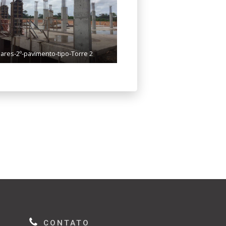
lares-2º-pavimento-tipo-Torre 2
CONTATO