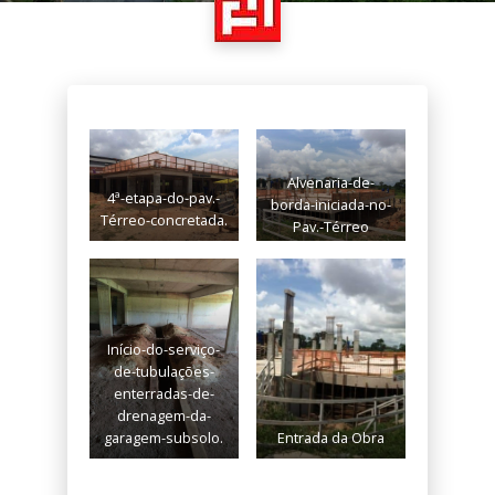
Alvenaria-de-
4ª-etapa-do-pav.-
borda-iniciada-no-
Térreo-concretada.
Pav.-Térreo
Início-do-serviço-
de-tubulações-
enterradas-de-
drenagem-da-
garagem-subsolo.
Entrada da Obra