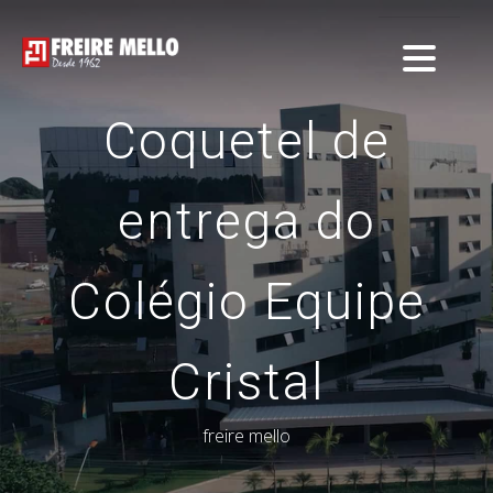
Coquetel de
entrega do
Colégio Equipe
Cristal
freire mello